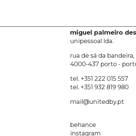
miguel palmeiro des
unipessoal lda.
rua de sá da bandeira, 6
4000-437 porto - port
tel. +351 222 015 557
tel. +351 932 819 980
mail@unitedby.pt
behance
instagram