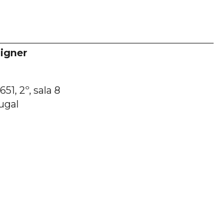
igner
51, 2º, sala 8
ugal