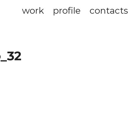
work
profile
contacts
o_32