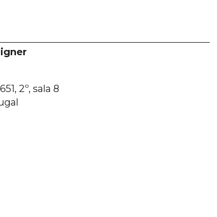
igner
51, 2º, sala 8
ugal