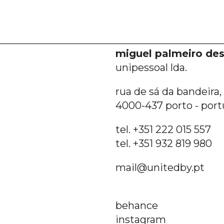
miguel palmeiro des
unipessoal lda.
rua de sá da bandeira, 6
4000-437 porto - port
tel. +351 222 015 557
tel. +351 932 819 980
mail@unitedby.pt
behance
instagram