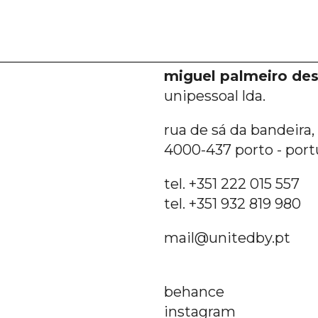
miguel palmeiro des
unipessoal lda.
rua de sá da bandeira, 6
4000-437 porto - port
tel. +351 222 015 557
tel. +351 932 819 980
mail@unitedby.pt
behance
instagram