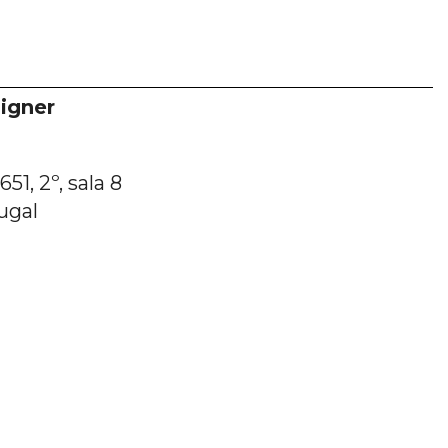
igner
51, 2º, sala 8
ugal