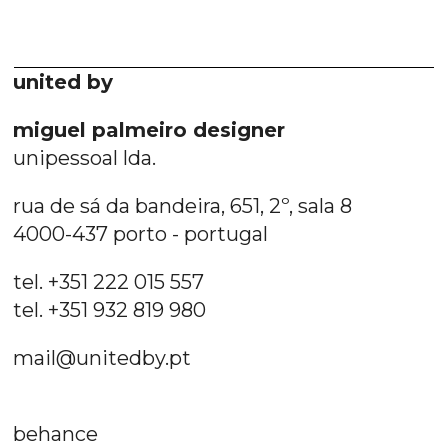
united by
miguel palmeiro designer
unipessoal lda.
rua de sá da bandeira, 651, 2º, sala 8
4000-437 porto - portugal
tel. +351 222 015 557
tel. +351 932 819 980
mail@unitedby.pt
behance