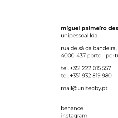
miguel palmeiro des
unipessoal lda.
rua de sá da bandeira, 6
4000-437 porto - port
tel. +351 222 015 557
tel. +351 932 819 980
mail@unitedby.pt
behance
instagram