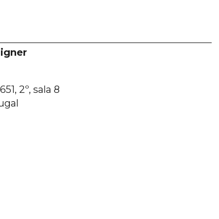
igner
51, 2º, sala 8
ugal