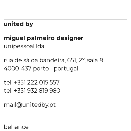
united by
miguel palmeiro designer
unipessoal lda.
rua de sá da bandeira, 651, 2º, sala 8
4000-437 porto - portugal
tel. +351 222 015 557
tel. +351 932 819 980
mail@unitedby.pt
behance