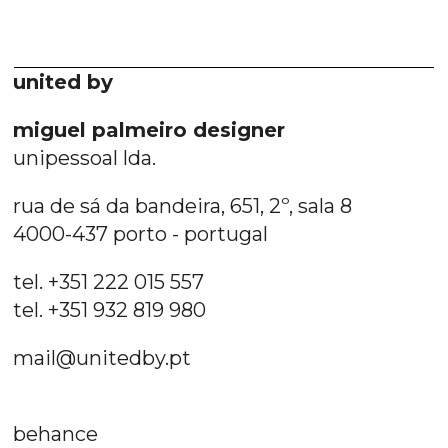
united by
miguel palmeiro designer
unipessoal lda.
rua de sá da bandeira, 651, 2º, sala 8
4000-437 porto - portugal
tel. +351 222 015 557
tel. +351 932 819 980
mail@unitedby.pt
behance