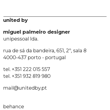
united by
miguel palmeiro designer
unipessoal lda.
rua de sá da bandeira, 651, 2º, sala 8
4000-437 porto - portugal
tel. +351 222 015 557
tel. +351 932 819 980
mail@unitedby.pt
behance