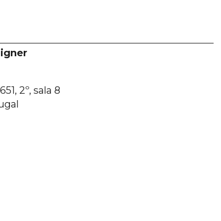
igner
51, 2º, sala 8
ugal