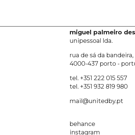
miguel palmeiro des
unipessoal lda.
rua de sá da bandeira, 6
4000-437 porto - port
tel. +351 222 015 557
tel. +351 932 819 980
mail@unitedby.pt
behance
instagram