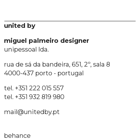
united by
miguel palmeiro designer
unipessoal lda.
rua de sá da bandeira, 651, 2º, sala 8
4000-437 porto - portugal
tel. +351 222 015 557
tel. +351 932 819 980
mail@unitedby.pt
behance